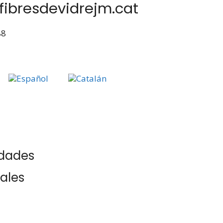
fibresdevidrejm.cat
88
idades
ales