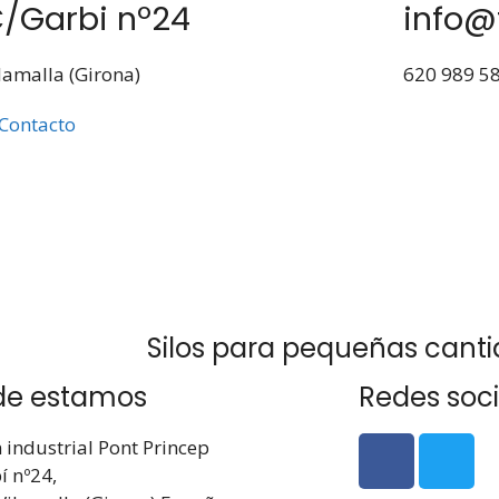
/Garbi nº24
info@
lamalla (Girona)
620 989 5
Contacto
Silos para pequeñas cant
de estamos
Redes soci
 industrial Pont Princep
í nº24,