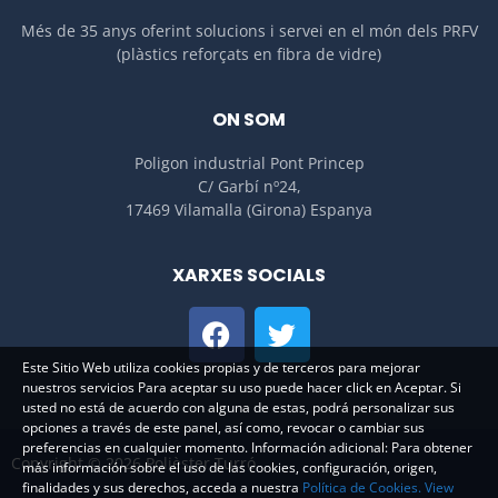
Més de 35 anys oferint solucions i servei en el món dels PRFV
(plàstics reforçats en fibra de vidre)
ON SOM
Poligon industrial Pont Princep
C/ Garbí nº24,
17469 Vilamalla (Girona) Espanya
XARXES SOCIALS
Este Sitio Web utiliza cookies propias y de terceros para mejorar
nuestros servicios Para aceptar su uso puede hacer click en Aceptar. Si
usted no está de acuerdo con alguna de estas, podrá personalizar sus
opciones a través de este panel, así como, revocar o cambiar sus
preferencias en cualquier momento. Información adicional: Para obtener
Copyright © 2026 Polièster Turró
más información sobre el uso de las cookies, configuración, origen,
finalidades y sus derechos, acceda a nuestra
Política de Cookies.
View