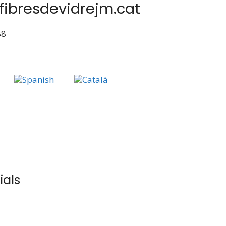
fibresdevidrejm.cat
88
ials