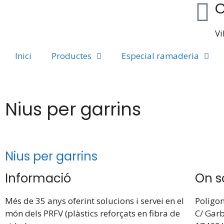
C
Vi
Inici
Productes
Especial ramaderia
Nius per garrins
Nius per garrins
Informació
On 
Més de 35 anys oferint solucions i servei en el
Poligon
món dels PRFV (plàstics reforçats en fibra de
C/ Garb