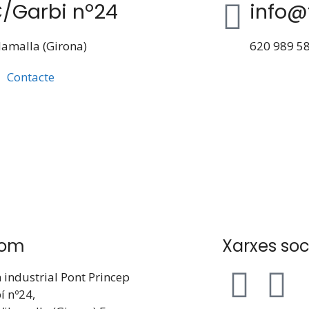
/Garbi nº24
info@
lamalla (Girona)
620 989 5
Contacte
som
Xarxes soc
 industrial Pont Princep
í nº24,