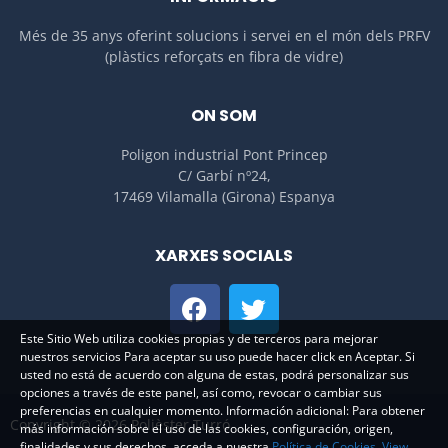
Més de 35 anys oferint solucions i servei en el món dels PRFV
(plàstics reforçats en fibra de vidre)
ON SOM
Poligon industrial Pont Princep
C/ Garbí nº24,
17469 Vilamalla (Girona) Espanya
XARXES SOCIALS
Este Sitio Web utiliza cookies propias y de terceros para mejorar
nuestros servicios Para aceptar su uso puede hacer click en Aceptar. Si
usted no está de acuerdo con alguna de estas, podrá personalizar sus
opciones a través de este panel, así como, revocar o cambiar sus
preferencias en cualquier momento. Información adicional: Para obtener
Copyright © 2026 Polièster Turró
más información sobre el uso de las cookies, configuración, origen,
finalidades y sus derechos, acceda a nuestra
Política de Cookies.
View